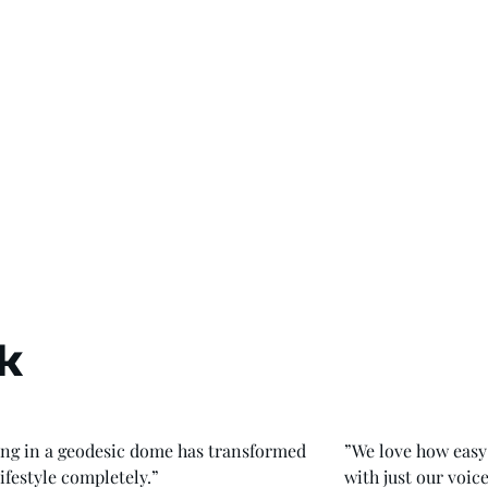
k
ing in a geodesic dome has transformed
”We love how easy 
lifestyle completely.”
with just our voice