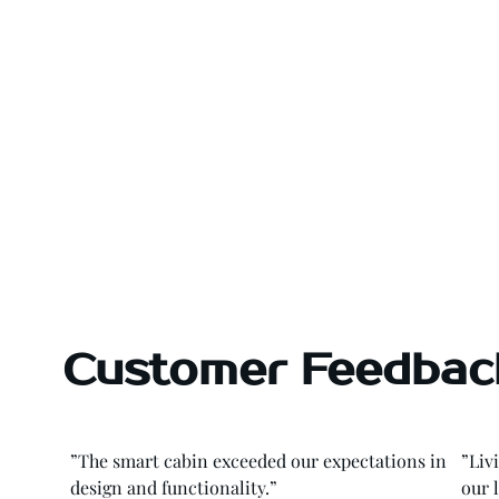
Customer Feedbac
”The smart cabin exceeded our expectations in
”Liv
design and functionality.”
our 