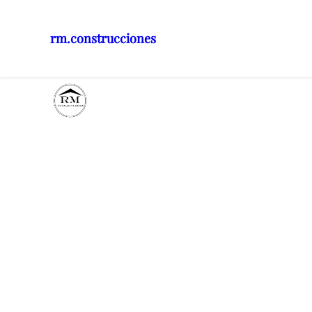
rm.construcciones
Saltar
al
contenido